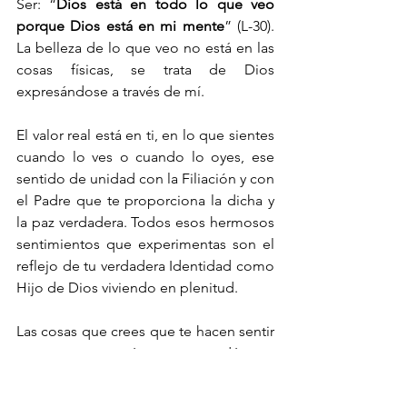
Ser: “
Dios está en todo lo que veo 
porque Dios está en mi mente
” (L-30). 
La belleza de lo que veo no está en las 
cosas físicas, se trata de Dios 
expresándose a través de mí. 
El valor real está en ti, en lo que sientes 
cuando lo ves o cuando lo oyes, ese 
sentido de unidad con la Filiación y con 
el Padre que te proporciona la dicha y 
la paz verdadera. Todos esos hermosos 
sentimientos que experimentas son el 
reflejo de tu verdadera Identidad como 
Hijo de Dios viviendo en plenitud. 
Las cosas que crees que te hacen sentir 
eso no son más que sucedáneos, 
sustitutos del Amor de Dios. Pues lo 
que en realidad añoramos y creemos 