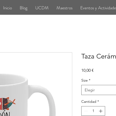
Inicio
Blog
UCDM
Maestros
Eventos y Actividade
Taza Cerámi
Precio
10,00 €
Size
*
Elegir
Cantidad
*