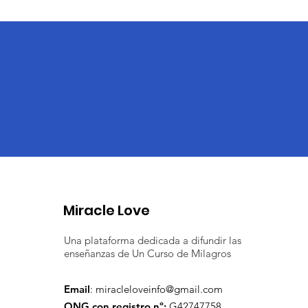
Miracle Love
Una plataforma dedicada a difundir las
enseñanzas de Un Curso de Milagros
Email
:
miracleloveinfo@gmail.com
ONG con registro nº:
G42747758