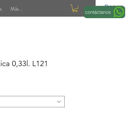
Donar
s
Más...
contáctanos
ca 0,33l. L121