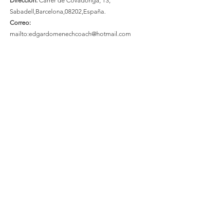
Dirección:
Carrer de Covadonga, 13,
Sabadell,Barcelona,08202,España.
Correo:
mailto:
edgardomenechcoach@hotmail.com
Móvil:
+34692224940
Miracle Love
Una plataforma dedicada a difundir las
enseñanzas de Un Curso de Milagros
Email
:
miracleloveinfo@gmail.com
ONG con registro nº:
G42747758
Síguenos
contáctanos