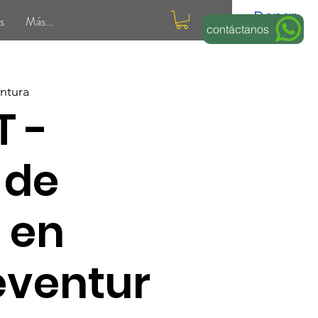
Donar
s
Más...
contáctanos
ntura
T -
 de
 en
eventur