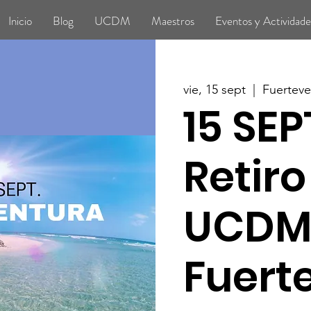
Inicio
Blog
UCDM
Maestros
Eventos y Actividade
vie, 15 sept
  |  
Fuerteve
15 SEP
Retiro
UCDM
Fuert