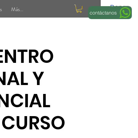
Donar
s
Más...
contáctanos
ENTRO
AL Y
NCIAL
 CURSO