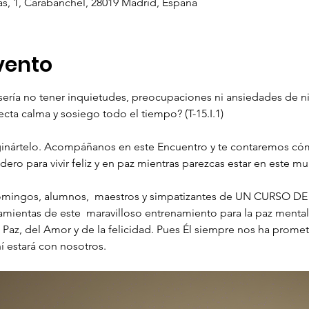
gas, 1, Carabanchel, 28019 Madrid, España
vento
ería no tener inquietudes, preocupaciones ni ansiedades de ni
ta calma y sosiego todo el tiempo? (T-15.I.1)
ginártelo. Acompáñanos en este Encuentro y te contaremos c
ero para vivir feliz y en paz mientras parezcas estar en este m
omingos, alumnos,  maestros y simpatizantes de UN CURSO DE
amientas de este  maravilloso entrenamiento para la paz menta
 Paz, del Amor y de la felicidad. Pues Él siempre nos ha prom
 estará con nosotros.