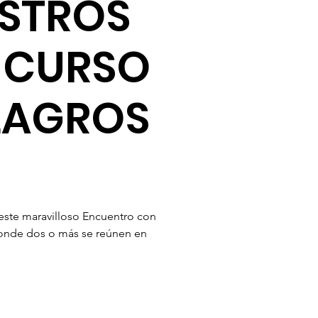
STROS
 CURSO
LAGROS
ste maravilloso Encuentro con
donde dos o más se reúnen en