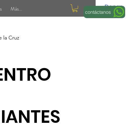
Donar
s
Más...
contáctanos
e la Cruz
ENTRO
IANTES