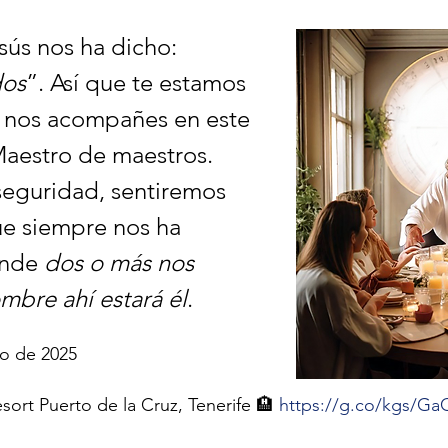
ús nos ha dicho: 
dos
”. Así que te estamos 
nos acompañes en este 
aestro de maestros. 
seguridad, sentiremos 
ue siempre nos ha 
nde 
dos o más nos 
bre ahí estará él
.
yo de 2025
sort Puerto de la Cruz, Tenerife 🏨 
https://g.co/kgs/Ga