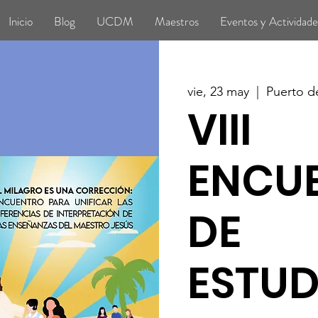
Inicio
Blog
UCDM
Maestros
Eventos y Actividade
vie, 23 may
  |  
Puerto d
VIII
ENCU
DE
ESTUD