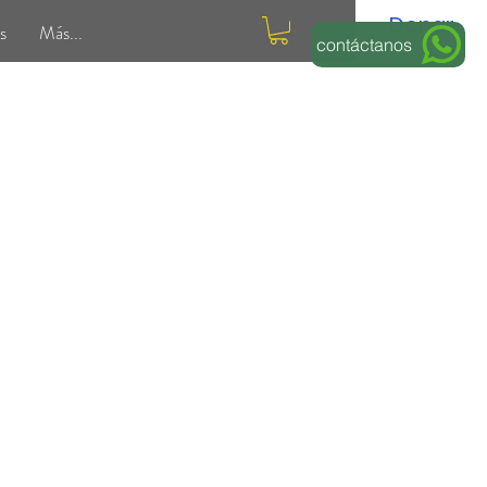
Donar
s
Más...
contáctanos