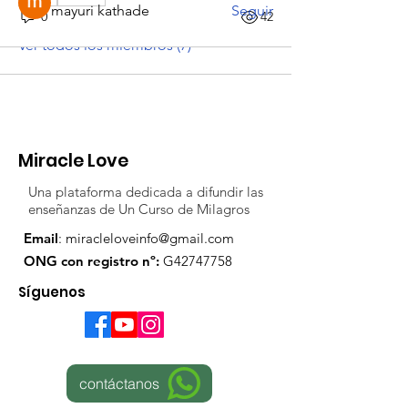
mayuri kathade
Seguir
0
42
Ver todos los miembros (7)
Miracle Love
Una plataforma dedicada a difundir las
enseñanzas de Un Curso de Milagros
Email
:
miracleloveinfo@gmail.com
ONG con registro nº:
G42747758
Síguenos
contáctanos