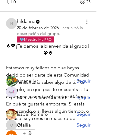
0
23
hildannz
hildannz
20 de febrero de 2026
·
actualizó la
Acerca de
descripción del grupo.
🌟💖¡Te damos la bienvenida al grupo!
Maestro ML PRO
🌟💖¡Te damos la bienvenida al grupo! 
💖🌟 Estamos muy felic
...
Leer más
💖🌟
Estamos muy felices de que hayas 
Miembros
decidido ser parte de esta Comunidad 
lunanelly
Seguir
y nos encantaría saber algo de ti. Por 
ejemplo, en qué país te encuentras, tu 
experiencia con 
Un Curso de Milagros.
Maritza Patiño Obando
Seguir
En qué te gustaría enfocarte. Si estás 
empezando o si llevas algún tiempo, o 
Isabel Romero
Seguir
incluso, si ya eres un maestro de 
Ofallia
Seguir
UCDM.
Ofallia
0