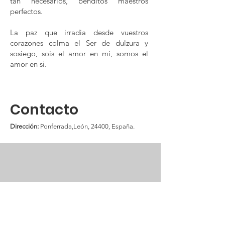
tan necesarios, benditos maestros
perfectos.
La paz que irradia desde vuestros
corazones colma el Ser de dulzura y
sosiego, sois el amor en mi, somos el
amor en si.
Contacto
Dirección:
Ponferrada,León, 24400, España.
Miracle Love
Una plataforma dedicada a difundir las