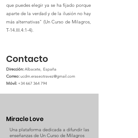
que puedes elegir ya se ha fijado porque
aparte de la verdad y de la ilusión no hay
más alternativas" (Un Curso de Milagros,
T-14.III.4:1-4).
Contacto
Dirección:
Albacete, España
Correo:
ucdm.eraseotravez@gmail.com
Móvil:
+34 667 364 794
Miracle Love
Una plataforma dedicada a difundir las
enseñanzas de Un Curso de Milagros