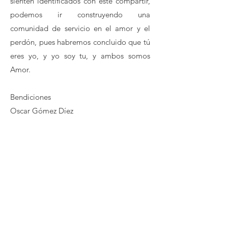
sienten identificados con este compartir,
podemos ir construyendo una
comunidad de servicio en el amor y el
perdón, pues habremos concluido que tú
eres yo, y yo soy tu, y ambos somos
Amor.
Bendiciones
Oscar Gómez Díez
Servicio
Escritos y reflexiones sobre Un Curso de
Milagros.