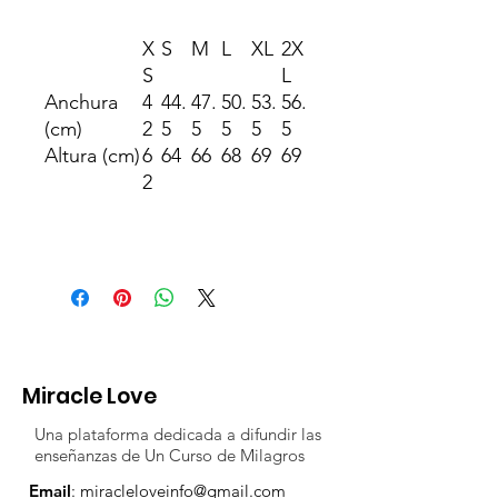
X
S
M
L
XL
2X
S
L
Anchura
4
44.
47.
50.
53.
56.
(cm)
2
5
5
5
5
5
Altura (cm)
6
64
66
68
69
69
2
Miracle Love
Una plataforma dedicada a difundir las
enseñanzas de Un Curso de Milagros
Email
:
miracleloveinfo@gmail.com