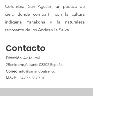
Colombia, San Agustín, un pedazo de
cielo donde compartir con la cultura
indígena Yanakona y la naturaleza
rebosante de los Andes y la Selva.
Contacto
Dirección:
Av. Murtal,
2Benidorm,Alicante,03502,España.
Correo:
info@sanandoalser.com
Móvil:
+34 655 38 67 10
Miracle Love
Una plataforma dedicada a difundir las
enseñanzas de Un Curso de Milagros
Email
:
miracleloveinfo@gmail.com