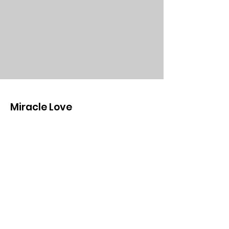
Miracle Love
Una plataforma dedicada a difundir las
enseñanzas de Un Curso de Milagros
Email
:
miracleloveinfo@gmail.com
ONG con registro nº:
G42747758
Síguenos