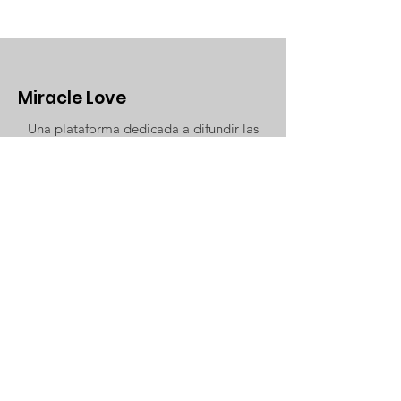
Miracle Love
Una plataforma dedicada a difundir las
enseñanzas de Un Curso de Milagros
Email
:
miracleloveinfo@gmail.com
ONG con registro nº:
G42747758
Síguenos
contáctanos