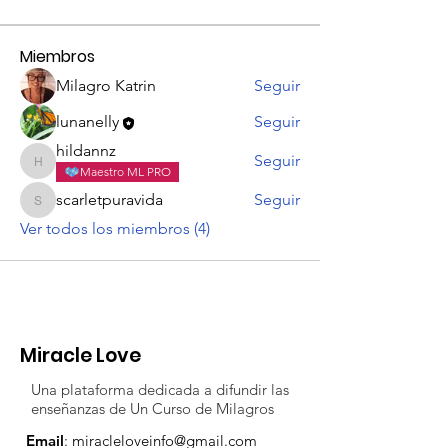
Miembros
Milagro Katrin
Seguir
lunanelly
Seguir
hildannz
Seguir
hildannz
Maestro ML PRO
scarletpuravida
Seguir
scarletpuravida
Ver todos los miembros (4)
Miracle Love
Una plataforma dedicada a difundir las
enseñanzas de Un Curso de Milagros
Email
:
miracleloveinfo@gmail.com