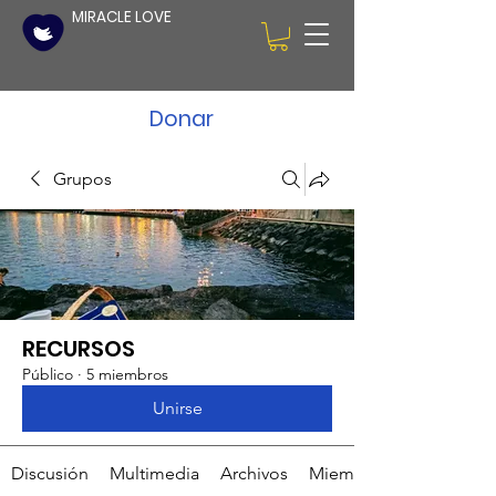
MIRACLE LOVE
Donar
Grupos
RECURSOS
Público
·
5 miembros
Unirse
Discusión
Multimedia
Archivos
Miembros