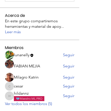
Acerca de
En este grupo compartiremos
herramientas y material de apoy
...
Leer más
Miembros
lunanelly
Seguir
FABIAN MEJIA
Seguir
Milagro Katrin
Seguir
cesar
Seguir
cesar
hildannz
Seguir
hildannz
Maestro ML PRO
Ver todos los miembros (5)