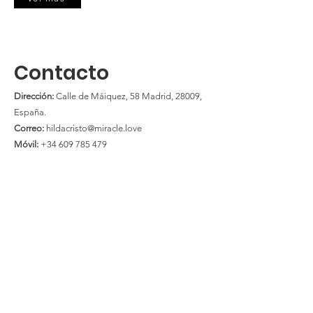
Contacto
Dirección:
Calle de Máiquez, 58 Madrid, 28009,
España.
Correo:
hildacristo@miracle.love
Móvil:
+34 609 785 479
Web
Miracle Love
Una plataforma dedicada a difundir las
enseñanzas de Un Curso de Milagros