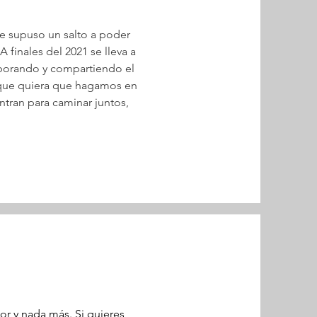
e supuso un salto a poder 
finales del 2021 se lleva a 
aborando y compartiendo el 
o que quiera que hagamos en 
tran para caminar juntos, 
r y nada más. Si quieres 