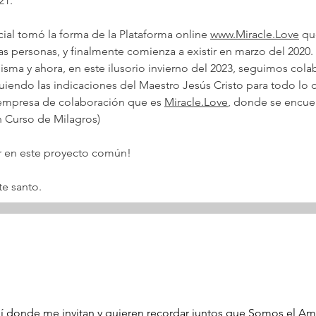
21.
al tomó la forma de la Plataforma online 
www.Miracle.Love
 qu
 personas, y finalmente comienza a existir en marzo del 2020. A 
isma y ahora, en este ilusorio invierno del 2023, seguimos col
iguiendo las indicaciones del Maestro Jesús Cristo para todo l
empresa de colaboración que es 
Miracle.Love
, donde se encuen
 Curso de Milagros)
par en este proyecto común!
te santo.
lí donde me invitan y quieren recordar juntos que Somos el Amo