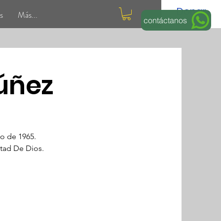
Donar
s
Más...
contáctanos
Núñez
o de 1965.
ntad De Dios.